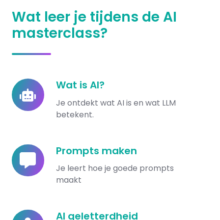
Wat leer je tijdens de AI
masterclass?
Wat is AI?
Wat
is
Je ontdekt wat AI is en wat LLM
AI?
betekent.
Prompts maken
Prompts
maken
Je leert hoe je goede prompts
maakt
AI geletterdheid
AI