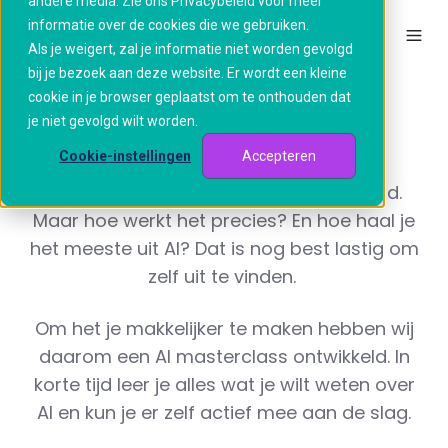
andere media. Zie ons Privacybeleid voor meer
informatie over de cookies die we gebruiken.
Als je weigert, zal je informatie niet worden gevolgd
bij je bezoek aan deze website. Er wordt een kleine
cookie in je browser geplaatst om te onthouden dat
je niet gevolgd wilt worden.
AI Masterclass
Cookie-instellingen
Accepteren
AI, je weet wel ongeveer wat het inhoud.
Maar hoe werkt het precies? En hoe haal je
het meeste uit AI? Dat is nog best lastig om
zelf uit te vinden.
Om het je makkelijker te maken hebben wij
daarom een AI masterclass ontwikkeld. In
korte tijd leer je alles wat je wilt weten over
AI en kun je er zelf actief mee aan de slag.