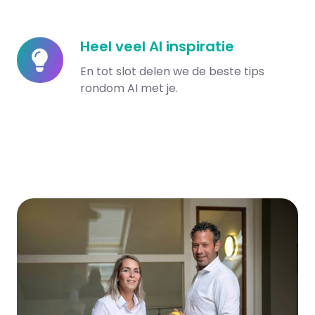
Heel veel AI inspiratie
Heel
veel
En tot slot delen we de beste tips
AI
rondom AI met je.
inspiratie