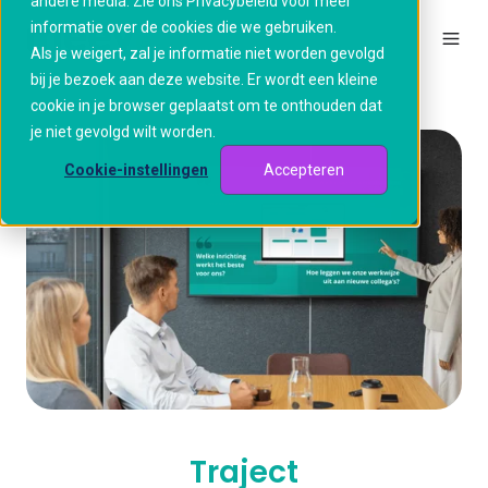
andere media. Zie ons Privacybeleid voor meer
informatie over de cookies die we gebruiken.
Als je weigert, zal je informatie niet worden gevolgd
bij je bezoek aan deze website. Er wordt een kleine
cookie in je browser geplaatst om te onthouden dat
je niet gevolgd wilt worden.
Cookie-instellingen
Accepteren
Traject