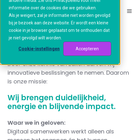
andere media. Zie ons Privacybeleid voor meer
informatie over de cookies die we gebruiken.
Als je weigert, zal je informatie niet worden gevolgd
bij je bezoek aan deze website. Er wordt een kleine
cookie in je browser geplaatst om te onthouden dat
je niet gevolgd wilt worden.
Over ons
Cookie-instellingen
Accepteren
Door onze kennis van zaken durven wij
innovatieve beslissingen te nemen. Daarom
is onze missie:
Wij brengen duidelijkheid,
energie en blijvende impact.
Waar we in geloven:
Digitaal samenwerken werkt alleen als