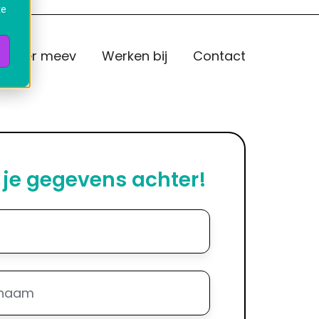
te
Over meev
Werken bij
Contact
 je gegevens achter!
aam
*