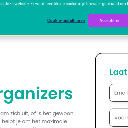
aan deze website. Er wordt een kleine cookie in je browser geplaatst om 
Cookie-instellingen
Accepteren
Diensten en trajecten
Inspiratie
Laat
rganizers
E-
mail
*
Voorn
eam zich uit, of is het gewoon
ng helpt je om het maximale