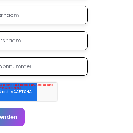
rnaam
*
fsnaam
*
oonnummer
*