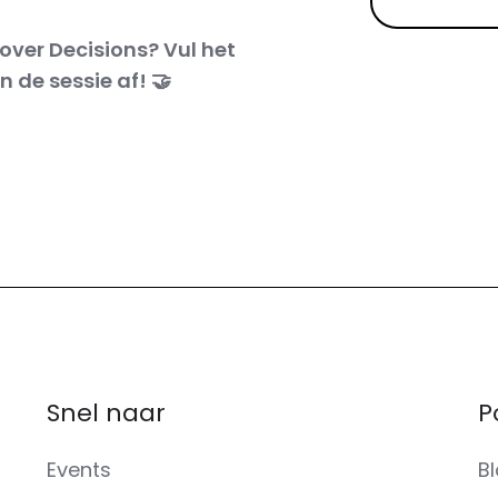
 over Decisions? Vul het
 de sessie af! 🤝
Snel naar
P
Events
B