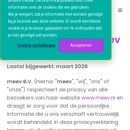
andere media. Zie ons Privacybeleid voor meer
informatie over de cookies die we gebruiken.
Als je weigert, zal je informatie niet worden gevolgd
bij je bezoek aan deze website. Er wordt een kleine
cookie in je browser geplaatst om te onthouden dat
je niet gevolgd wilt worden.
Privacyverklaring meev
Cookie-instellingen
Accepteren
B.V.
Laatst bijgewerkt: maart 2026
meev B.V.
(hierna: "
meev
", "wij", "ons" of
"onze") respecteert de privacy van alle
bezoekers van haar website
www.meev.nl
en
draagt er zorg voor dat de persoonlijke
informatie die u ons verschaft vertrouwelijk
wordt behandeld. In deze privacyverklaring