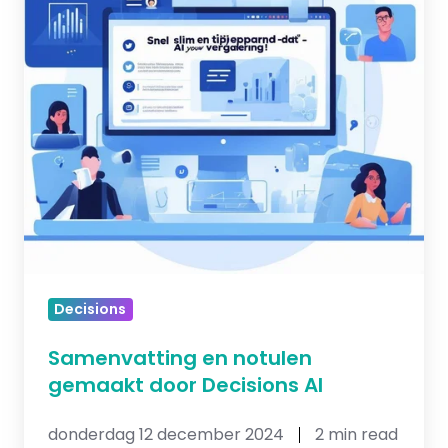
Decisions
AI
Decisions
Samenvatting en notulen
gemaakt door Decisions AI
donderdag 12 december 2024
2 min read