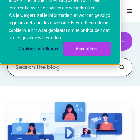
andere media. Zie ons Privacybeleid voor meer
informatie over de cookies die we gebruiken.
NL
Als je weigert, zal je informatie niet worden gevolgd
bij je bezoek aan deze website. Er wordt een kleine
cookie in je browser geplaatst om te onthouden dat
je niet gevolgd wilt worden.
All Topics
Cookie-instellingen
Accepteren
Samenvatting
en
notulen
gemaakt
door