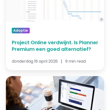
Premium
een
goed
alternatief?
Adoptie
Project Online verdwijnt. Is Planner
Premium een goed alternatief?
donderdag 16 april 2026
9 min read
Is
jullie
Microsoft
Teams
inrichting