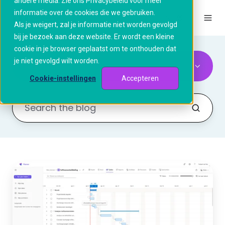
andere media. Zie ons Privacybeleid voor meer
informatie over de cookies die we gebruiken.
NL
Als je weigert, zal je informatie niet worden gevolgd
bij je bezoek aan deze website. Er wordt een kleine
cookie in je browser geplaatst om te onthouden dat
je niet gevolgd wilt worden.
Adoptie
Cookie-instellingen
Accepteren
Project
Online
verdwijnt.
Is
Planner