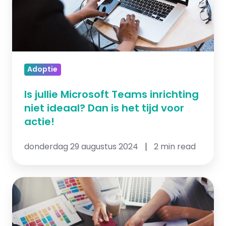
niet
ideaal?
Dan
is
het
Adoptie
tijd
voor
Is jullie Microsoft Teams inrichting
actie!
niet ideaal? Dan is het tijd voor
actie!
donderdag 29 augustus 2024
2 min read
De
succesformule
om