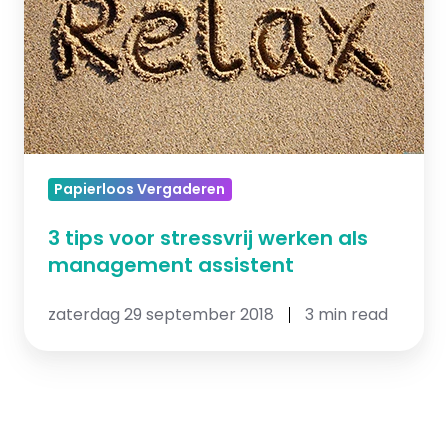
stressvrij
werken
als
management
assistent
Papierloos Vergaderen
3 tips voor stressvrij werken als
management assistent
zaterdag 29 september 2018
3 min read