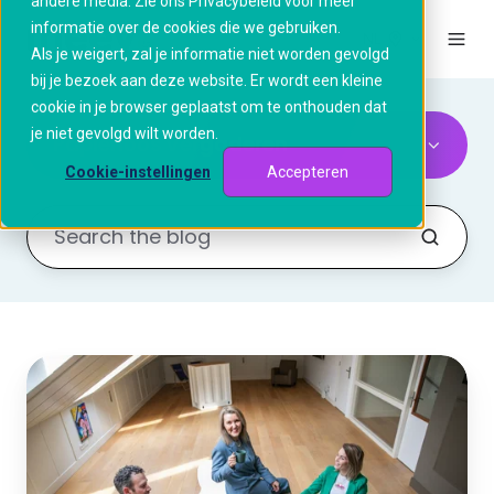
andere media. Zie ons Privacybeleid voor meer
informatie over de cookies die we gebruiken.
NL
Als je weigert, zal je informatie niet worden gevolgd
bij je bezoek aan deze website. Er wordt een kleine
cookie in je browser geplaatst om te onthouden dat
je niet gevolgd wilt worden.
Papierloos Vergaderen
Cookie-instellingen
Accepteren
Papierloos
vergaderen
voor
woningcorporaties