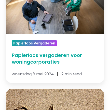
Papierloos Vergaderen
Papierloos vergaderen voor
woningcorporaties
woensdag 8 mei 2024
2 min read
3
tips
voor