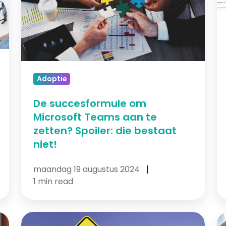
Teams
o
aan
je
te
a
zetten?
vl
Spoiler:
b
die
Adoptie
bestaat
niet!
De succesformule om
Microsoft Teams aan te
zetten? Spoiler: die bestaat
niet!
maandag 19 augustus 2024
1 min read
Veilig
P