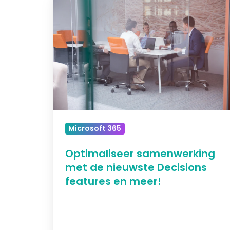
samenwerking
met
de
nieuwste
Decisions
features
en
meer!
Microsoft 365
Optimaliseer samenwerking
met de nieuwste Decisions
features en meer!