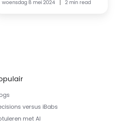
woensdag 8 mei 2024
2 min read
opulair
logs
ecisions versus iBabs
otuleren met AI