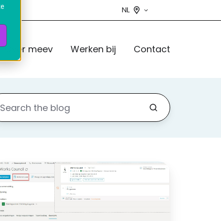
te
NL
Over meev
Werken bij
Contact
ecisions
ase
ubmission:
rip