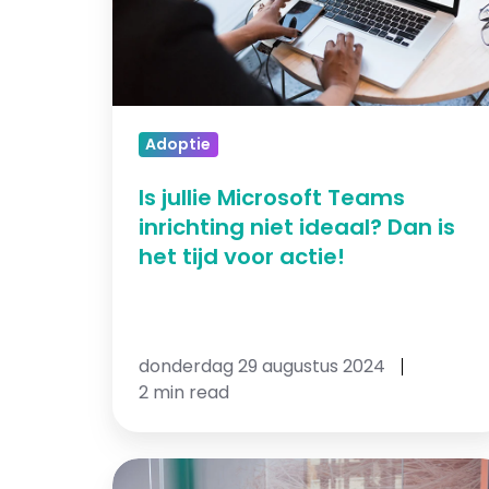
inrichting
niet
ideaal?
Dan
is
Adoptie
het
tijd
Is jullie Microsoft Teams
voor
inrichting niet ideaal? Dan is
actie!
het tijd voor actie!
donderdag 29 augustus 2024
2 min read
Optimaliseer