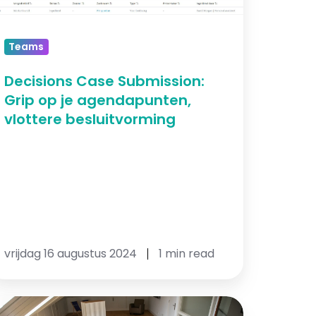
p
gendapunten,
Teams
ottere
Decisions Case Submission:
esluitvorming
Grip op je agendapunten,
vlottere besluitvorming
vrijdag 16 augustus 2024
1 min read
apierloos