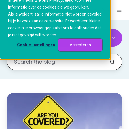
andere media. Zie ons Privacybeleid voor meer
informatie over de cookies die we gebruiken.
NL
Als je weigert, zal je informatie niet worden gevolgd
bij je bezoek aan deze website. Er wordt een kleine
cookie in je browser geplaatst om te onthouden dat
je niet gevolgd wilt worden.
Woningcorporaties
Cookie-instellingen
Accepteren
Veilig
vergaderen?
Woningcorporaties
kiezen
voor