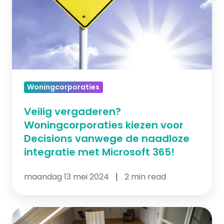
Decisions
vanwege
de
naadloze
integratie
met
Woningcorporaties
Microsoft
Veilig vergaderen?
365!
Woningcorporaties kiezen voor
Decisions vanwege de naadloze
integratie met Microsoft 365!
maandag 13 mei 2024
2 min read
Papierloos