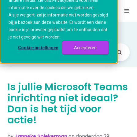
andere media. Zie ons Privacybeleid voor meer
informatie over de cookies die we gebruiken.
NL
Als je weigert, zal je informatie niet worden gevolgd
bij je bezoek aan deze website. Er wordt een kleine
Blog, Nieuws & Updates
cookie in je browser geplaatst om te onthouden dat
je niet gevolgd wilt worden.
Cookie-instellingen
Accepteren
Is jullie Microsoft Teams
inrichting niet ideaal?
Dan is het tijd voor
actie!
by
Janneke Spiekerman
on donderdag 29