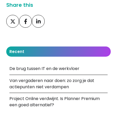
Share this
Share
Share
Share
on
on
on
X
Facebook
LinkedIn
Recent
De brug tussen IT en de werkvloer
Van vergaderen naar doen: zo zorg je dat
actiepunten niet verdampen
Project Online verdwijnt. Is Planner Premium
een goed alternatief?