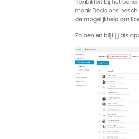
flexibiliteit bij het beh
maak Decisions beschik
de mogelijkheid om lic
Zo ben en blijf jij als 