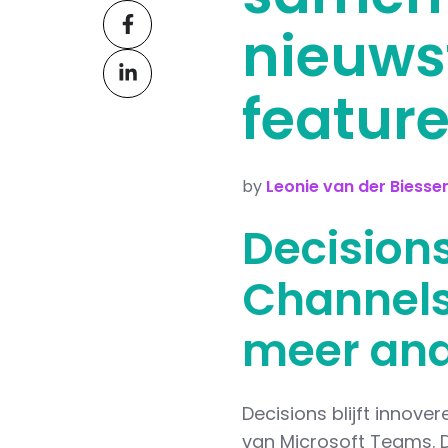
Share
X
nieuws
on
Share
Facebook
on
featur
LinkedIn
by
Leonie van der Biesse
Decision
Channels
meer and
Decisions blijft innov
van Microsoft Teams. D