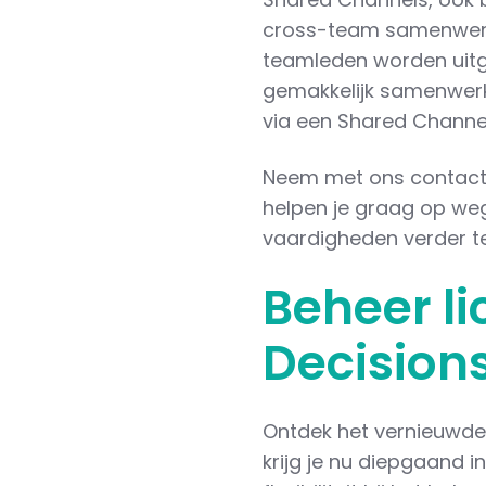
cross-team samenwerk
teamleden worden uitg
gemakkelijk samenwerk
via een Shared Channel
Neem met ons contact o
helpen je graag op we
vaardigheden verder te
Beheer l
Decision
Ontdek het vernieuwde 
krijg je nu diepgaand i