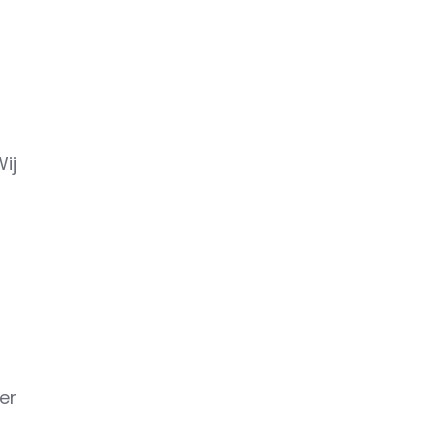
m
ij
er