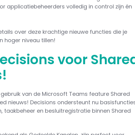
r applicatiebeheerders volledig in control zijn én
etails over deze krachtige nieuwe functies die je
hoger niveau tillen!
ecisions voor Share
s!
ie gebruik van de Microsoft Teams feature Shared
ed nieuws! Decisions ondersteunt nu basisfunctie
n, taakbeheer en besluitregistratie binnen Shared
ekend als Gedeelde Kanalen, zijn perfect voor