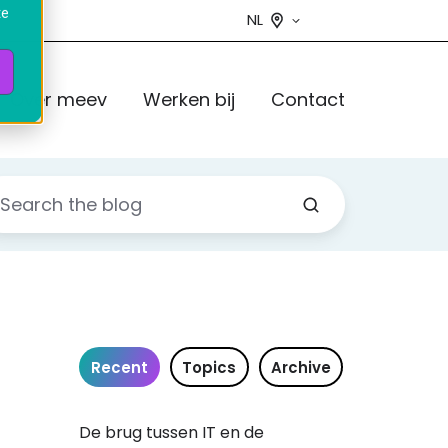
te
NL
Over meev
Werken bij
Contact
Recent
Topics
Archive
De brug tussen IT en de