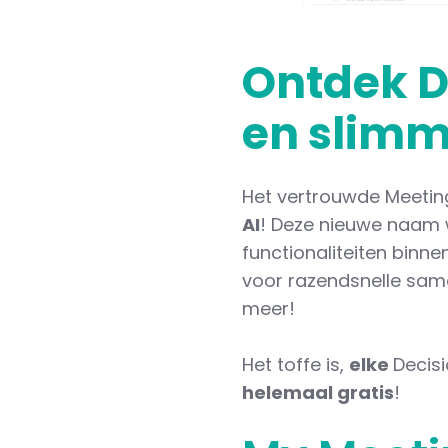
Ontdek De
en slimm
Het vertrouwde MeetingC
AI
! Deze nieuwe naam w
functionaliteiten binn
voor razendsnelle same
meer!
Het toffe is,
elke
Decisi
helemaal gratis
!